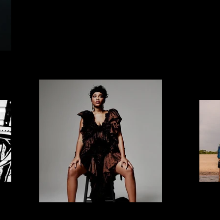
MART'NÁLIA
ARNALD
LUEDJI LUNA