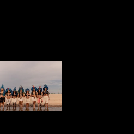
O ANTUNES E VITOR ARAÚJO
SURARAS DO TAPAJÓS