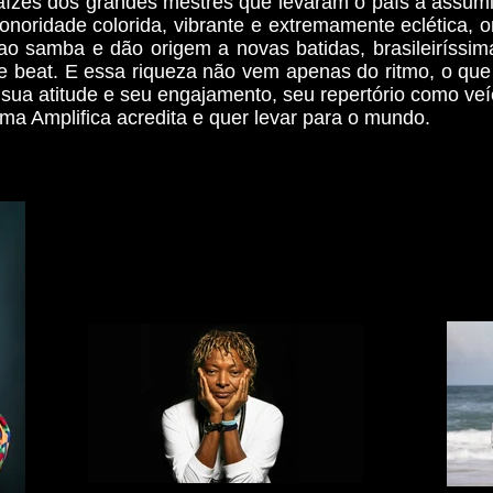
aízes dos grandes mestres que levaram o país a assum
noridade colorida, vibrante e extremamente eclética, o
 ao samba e dão origem a novas batidas, brasileiríssi
 beat. E essa riqueza não vem apenas do ritmo, o que l
sua atitude e seu engajamento, seu repertório como veícu
rma Amplifica acredita e quer levar para o mundo.