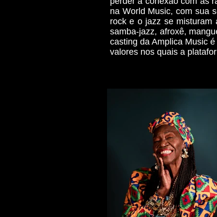
perder a conexão com as r
na World Music, com sua so
rock e o jazz se misturam
samba-jazz, afroxê, mangue
casting da Amplica Music é 
valores nos quais a platafo