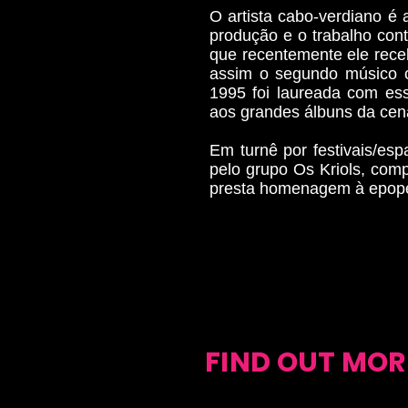
O artista cabo-verdiano é 
produção e o trabalho con
que recentemente ele rece
assim o segundo músico c
1995 foi laureada com es
aos grandes álbuns da cen
Em turnê por festivais/e
pelo grupo Os Kriols, comp
presta homenagem à epope
FIND OUT MOR