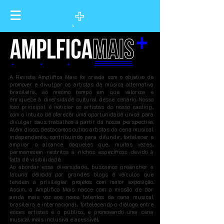
A Revista Amplifica Mais foi criada com o objetivo de
promover e divulgar os artistas da música alternativa
brasileira, ao mesmo tempo em que valoriza e
enriquece a diversidade cultural desse cenário. Nosso
foco principal é noticiar os artistas do nosso casting,
com o intuito de oferecer uma oportunidade única para
divulgar seus trabalhos a partir da nossa perspectiva.
Além disso, destacamos outros artistas da cena musical
independente, contribuindo para difundir, fortalecer e
ampliar o alcance daqueles que, muitas vezes,
permanecem restritos a nichos específicos devido à
falta de visibilidade.
Ao abordar essa diversidade, buscamos preencher a
lacuna deixada por grandes blogs e veículos que
tendem a privilegiar projetos com maior exposição.
Assim, a Amplifica Mais nasce com a missão de dar
ainda mais voz aos novos talentos da cena musical
brasileira e internacional, fortalecendo o diálogo entre
esses artistas e o público, e promovendo uma cena
musical mais inclusiva e acessível.