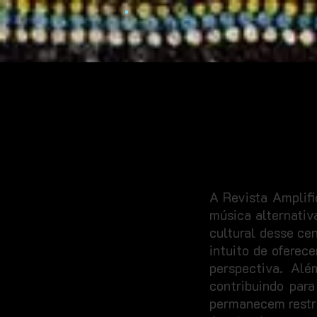
A Revista Amplifi
música alternativ
cultural desse cen
intuito de oferec
perspectiva. Alé
contribuindo para
permanecem restrit