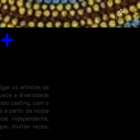
lgar os artistas da
uece a diversidade
osso casting, com o
s a partir da nossa
cal independente,
que, muitas vezes,
.