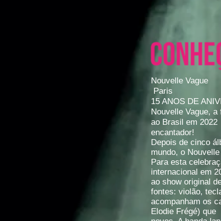
Nouvelle Vague
Paris
15 ANOS DE ANI
Nouvelle Vague, a 
ao Brasil em 2022
encantador!
Depois de cinco á
mundo, o Nouvelle
Para esta celebraç
internacional em 2
ao show original d
fontes: violão, te
acompanham os can
Elodie Frégé) que 