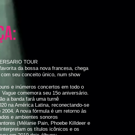
VERSARIO TOUR
favorita da bossa nova francesa, chega
 com seu conceito único, num show
lbuns e inúmeros concertos em todo o
 Vague comemora seu 15o aniversário.
ão a banda fará uma turnê
020 na América Latina, reconectando-se
e 2004. A nova fórmula é um retorno às
clados e ambientes sonoros
tores (Mélanie Pain, Phoebe Killdeer e
interpretam os títulos icônicos e os