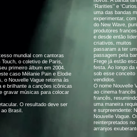
novos. A banda la
‘Rarities’’ e ‘Curi
uma das bandas mai
experimentar, com
do New Wave, punk 
produtores frances
e desde então lide
criativos, muitos
passaram a ter um
passagem pela ban
cesso mundial com cantoras
Frege já estão es
Touch, o coletivo de Paris,
festa. Ao longo da
u seu primeiro álbum em 2004.
sob esse conceito
ste caso Mélanie Pain e Elodie
vendidos.
s, o Nouvelle Vague retorna às
O nome Nouvelle V
e brilhante a canções icônicas
ao cinema francês 
e gravar músicas para colocar
francês, resumindo
uma maneira requi
tacular. O resultado deve ser
e surpreendente:
ao Brasil.
Nouvelle Vague. O
reinterpretados no
arranjos exuberant