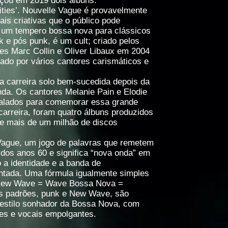
nçou em 2019 dois álbuns:
osities’. Nouvelle Vague é provavelmente
s criativas que o público pode
 um tempero bossa nova para clássicos
e pós punk, é um cult; criado pelos
es Marc Collin e Oliver Libaux em 2004
rado por vários cantores carismáticos e
a carreira solo bem-sucedida depois da
da. Os cantores Melanie Pain e Elodie
calados para comemorar essa grande
 carreira, foram quatro álbuns produzidos
 e mais de um milhão de discos
ague, um jogo de palavras que remetem
dos anos 60 e significa “nova onda” em
 a identidade e a banda de
ntada. Uma fórmula igualmente simples
 New Wave = Wave Bossa Nova =
s padrões, punk e New Wave, são
 estilo sonhador da Bossa Nova, com
es e vocais empolgantes.