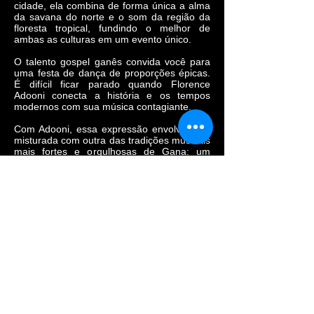
cidade, ela combina de forma única a alma
da savana do norte e o som da região da
floresta tropical, fundindo o melhor de
ambas as culturas em um evento único.
O talento gospel ganês convida você para
uma festa de dança de proporções épicas.
É difícil ficar parado quando Florence
Adooni conecta a história e os tempos
modernos com sua música contagiante.
Com Adooni, essa expressão envolvente é
misturada com outra das tradições musicais
mais fortes e orgulhosas de Gana: um
highlife pulsante melódico e rítmico, onde
as tradições locais de Gana se combinam
com inspirações do pop, rock e jazz,
incluindo muitos metais festivos. Afinal, ela
foi criada na cidade de Kumasi, conhecida
por ser o epicentro do gênero highlife.
Seu single de estreia "Mam Pe'ela Su'ure"
na gravadora Philophon Records recebeu
grande aclamação tanto em Gana quanto
ao redor do mundo. Sua música tem alma,
charme e transborda talento de todos os
envolvidos.