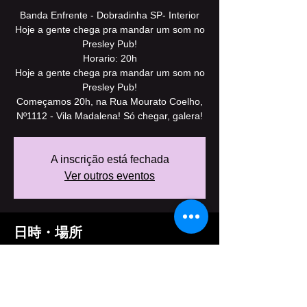
Banda Enfrente - Dobradinha SP- Interior
Hoje a gente chega pra mandar um som no
Presley Pub!
Horario: 20h
Hoje a gente chega pra mandar um som no
Presley Pub!
Começamos 20h, na Rua Mourato Coelho,
Nº1112 - Vila Madalena! Só chegar, galera!
A inscrição está fechada
Ver outros eventos
日時・場所
2017年9月29日 20:00 – 2017年9月30日
22:00
Presley Pub, R. Mourato Coelho, 1112 -
Pinheiros, São Paulo - SP, 05417-002,