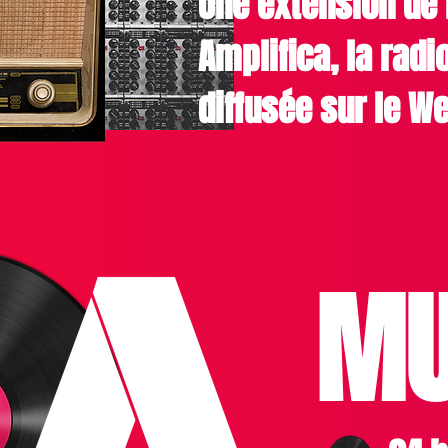
Une extension de 
Amplifica, la radi
diffusée sur le W
MU