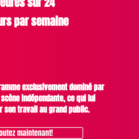
eures sur 24
urs par semaine
gramme exclusivement dominé par
a scène indépendante, ce qui lui
r son travail au grand public.
outez maintenant!