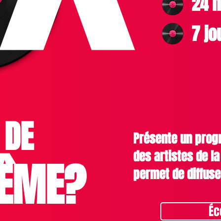
24 h
7 jo
 DE
Présente un pro
des artistes de l
ÊME?
permet de diffuse
Éc