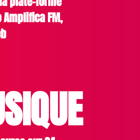
la plate-forme
o Amplifica FM,
eb
SIQUE