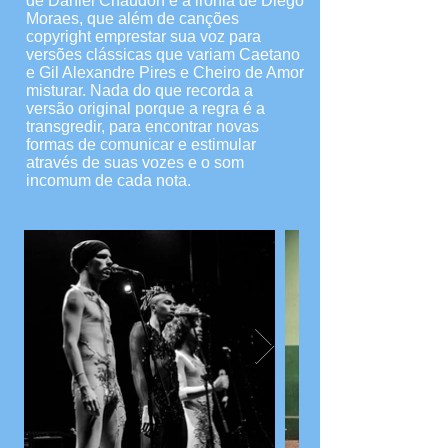
de Daniel Chaudon e a ironia de Diego
Moraes, que além de canções
copyright emprestar sua voz para
versões clássicas que variam Caetano
e Gil Alexandre Pires e Cheiro de Amor
misturar. Nada do que recorda a
versão original porque a regra é a
transgredir, para encontrar novas
formas de comunicar e estimular
através de suas vozes e o som
incomum de cada nota.