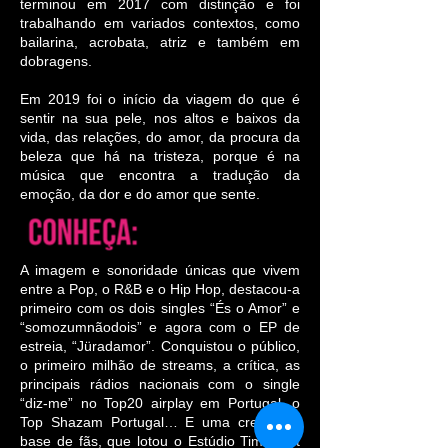
terminou em 2017 com distinção e foi
trabalhando em variados contextos, como
bailarina, acrobata, atriz e também em
dobragens.
Em 2019 foi o início da viagem do que é
sentir na sua pele, nos altos e baixos da
vida, das relações, do amor, da procura da
beleza que há na tristeza, porque é na
música que encontra a tradução da
emoção, da dor e do amor que sente.
A imagem e sonoridade únicas que vivem
entre a Pop, o R&B e o Hip Hop, destacou-a
primeiro com os dois singles “És o Amor” e
“somozumnãodois” e agora com o EP de
estreia, “Jüradamor”. Conquistou o público,
o primeiro milhão de streams, a crítica, as
principais rádios nacionais com o single
“diz-me” no Top20 airplay em Portugal, o
Top Shazam Portugal… E uma crescente
base de fãs, que lotou o Estúdio Time Out