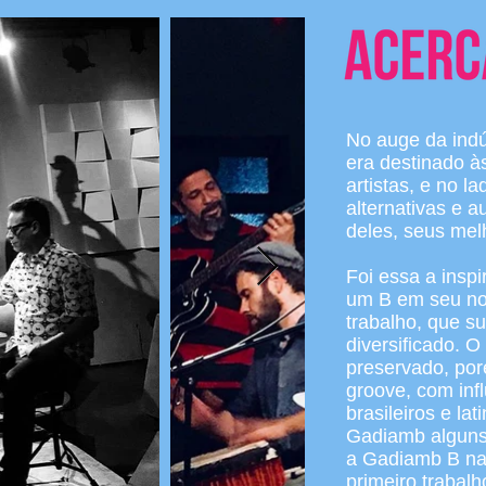
No auge da indús
era destinado à
artistas, e no 
alternativas e a
deles, seus mel
Foi essa a insp
um B em seu no
trabalho, que s
diversificado. O
preservado, po
groove, com infl
brasileiros e l
Gadiamb alguns
a Gadiamb B na
primeiro trabal