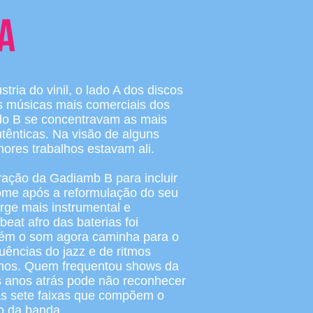
tria do vinil, o lado A dos discos
s músicas mais comerciais dos
lado B se concentravam as mais
utênticas. Na visão de alguns
hores trabalhos estavam ali.
iração da Gadiamb B para incluir
me após a reformulação do seu
urge mais instrumental e
 beat afro das baterias foi
rém o som agora caminha para o
uências do jazz e de ritmos
atinos. Quem frequentou shows da
 anos atrás pode não reconhecer
s sete faixas que compõem o
ho da banda.