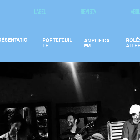
LABEL
REVISTA
ABO
RÉSENTATIO
PORTEFEUIL
ROLÊ
AMPLIFICA
LE
ALTE
FM