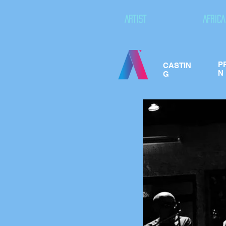
ARTIST
AFRICA
P
CASTIN
N
G