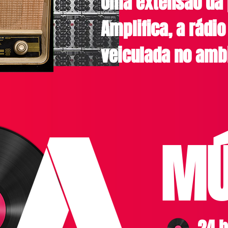
Uma extensão da 
Amplifica, a rádio
veiculada no amb
MÚ