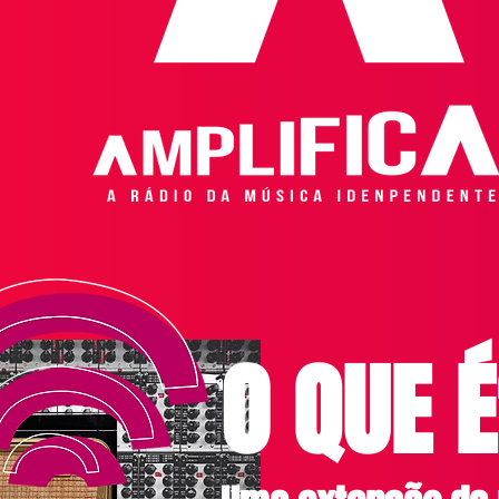
O QUE
​ 