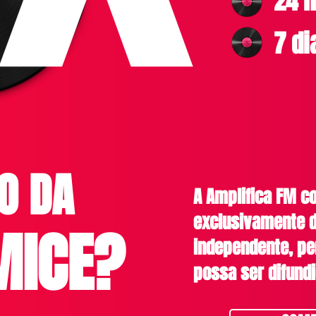
24 h
7 d
O DA
A Amplifica FM 
exclusivamente d
ICE?
independente, pe
possa ser difundi