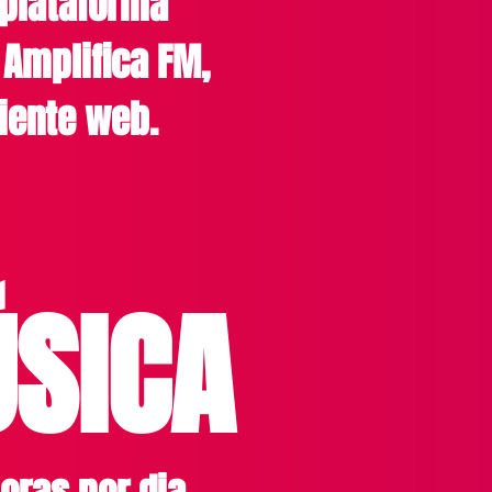
plataforma
 Amplifica FM,
iente web.
SICA