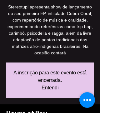
Stereotupi apresenta show de lançamento
do seu primeiro EP, intitulado Cobra Coral,
com repertório de música e oralidade,
experimentando referências como trip hop,
carimbó, psicodelia e ragga, além da livre
adaptação de pontos tradicionais das
matrizes afro-indígenas brasileiras. Na
ocasião contará
A inscrição para este evento está
encerrada.
Entendi
Heure et lieu
28 de jul. de 2017, 20:30 – 29 de jul. de
2017, 09:30
Sesc Vila Mariana, R. Pelotas, 141 - Vila