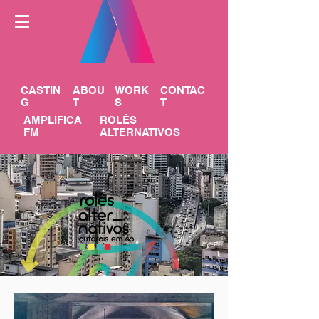
CASTIN
ABOU
WORK
CONTAC
G
T
S
T
AMPLIFICA
ROLÊS
FM
ALTERNATIVOS