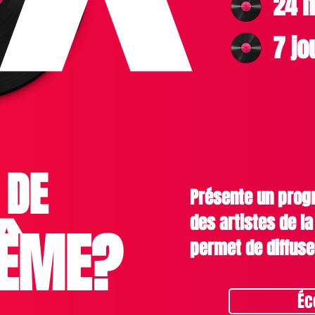
24 h
7 jo
 DE
Présente un pro
des artistes de l
ÊME?
permet de diffuse
Éc