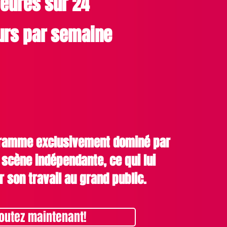
eures sur 24
urs par semaine
gramme exclusivement dominé par
a scène indépendante, ce qui lui
r son travail au grand public.
outez maintenant!