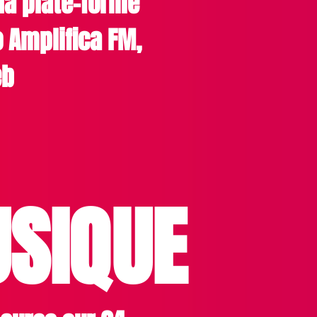
la plate-forme
o Amplifica FM,
eb
SIQUE