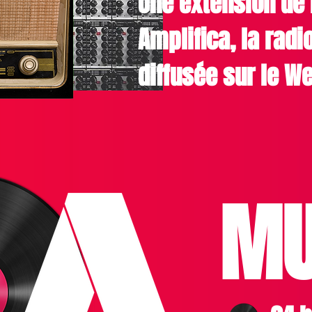
Une extension de 
Amplifica, la radi
diffusée sur le W
MU