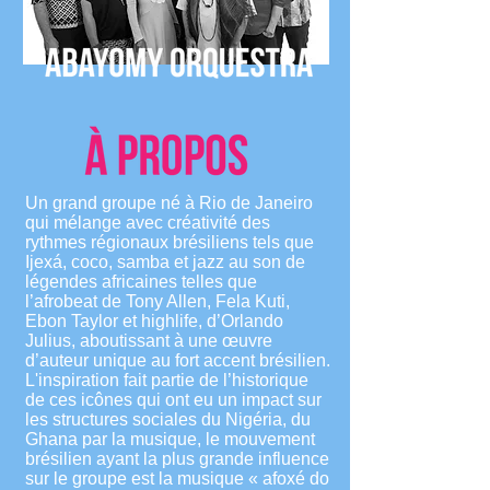
Un grand groupe né à Rio de Janeiro
qui mélange avec créativité des
rythmes régionaux brésiliens tels que
Ijexá, coco, samba et jazz au son de
légendes africaines telles que
l’afrobeat de Tony Allen, Fela Kuti,
Ebon Taylor et highlife, d’Orlando
Julius, aboutissant à une œuvre
d’auteur unique au fort accent brésilien.
L'inspiration fait partie de l’historique
de ces icônes qui ont eu un impact sur
les structures sociales du Nigéria, du
Ghana par la musique, le mouvement
brésilien ayant la plus grande influence
sur le groupe est la musique « afoxé do