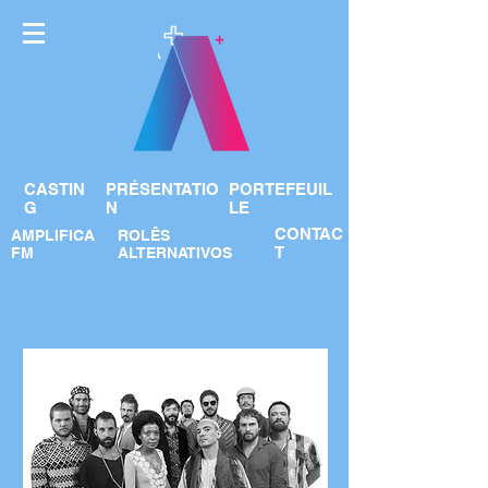
CASTIN
PRÉSENTATIO
PORTEFEUIL
G
N
LE
CONTAC
AMPLIFICA
ROLÊS
T
FM
ALTERNATIVOS