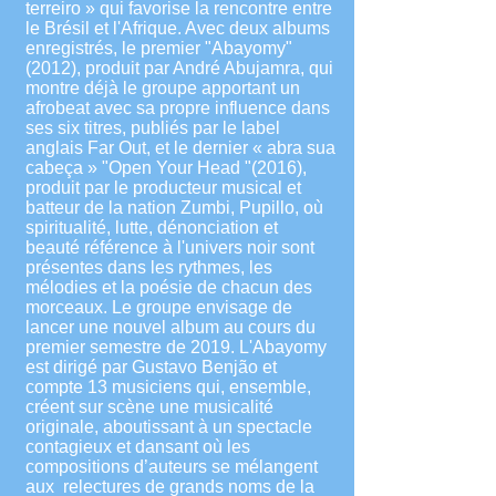
terreiro » qui favorise la rencontre entre
le Brésil et l'Afrique. Avec deux albums
enregistrés, le premier "Abayomy"
(2012), produit par André Abujamra, qui
montre déjà le groupe apportant un
afrobeat avec sa propre influence dans
ses six titres, publiés par le label
anglais Far Out, et le dernier « abra sua
cabeça » "Open Your Head "(2016),
produit par le producteur musical et
batteur de la nation Zumbi, Pupillo, où
spiritualité, lutte, dénonciation et
beauté référence à l'univers noir sont
présentes dans les rythmes, les
mélodies et la poésie de chacun des
morceaux. Le groupe envisage de
lancer une nouvel album au cours du
premier semestre de 2019. L'Abayomy
est dirigé par Gustavo Benjão et
compte 13 musiciens qui, ensemble,
créent sur scène une musicalité
originale, aboutissant à un spectacle
contagieux et dansant où les
compositions d’auteurs se mélangent
aux relectures de grands noms de la