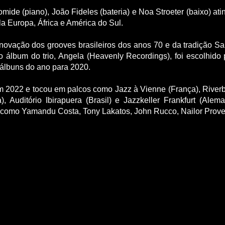
omide (piano), João Fideles (bateria) e Noa Stroeter (baixo) a
a Europa, África e América do Sul.
ovação dos grooves brasileiros dos anos 70 e da tradição S
 álbum do trio, Angela (Heavenly Recordings), foi escolhido 
lbuns do ano para 2020.
m 2022 e tocou em palcos como Jazz à Vienne (França), Riverb
), Auditório Ibirapuera (Brasil) e Jazzkeller Frankfurt (A
 como Yamandu Costa, Tony Lakatos, John Rucco, Nailor Proveta