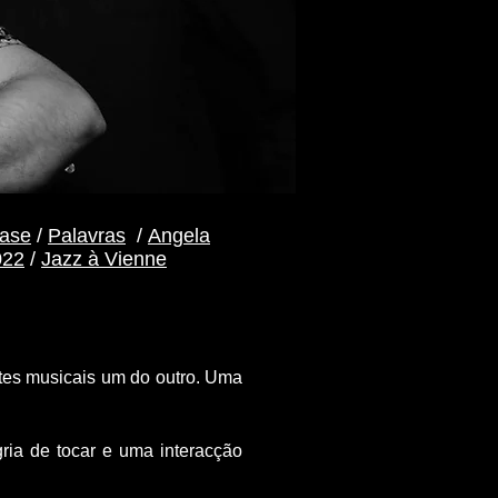
ase
/
Palavras
/
Angela
022
/
Jazz à Vienne
ntes musicais um do outro. Uma
ria de tocar e uma interacção