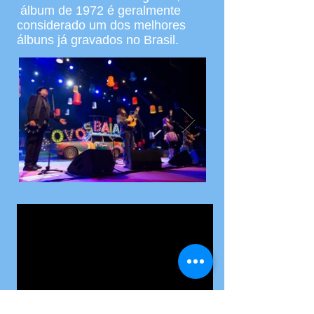
álbum de 1972 é geralmente
considerado um dos melhores
álbuns já gravados no Brasil.