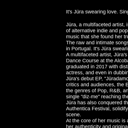
It's Jüra swearing love. Si
Jüra, a multifaceted artist
of alternative indie and pop.
music that she found her t
The raw and intimate songs
in Portugal. It's Jüra swear
A multifaceted artist, Jüra'
Dance Course at the Alcob
graduated in 2017 with dist
actress, and even in dubbi
Jüra's debut EP, "Jüradamo
critics and audiences, the 
the genres of Pop, R&B, and
single "diz-me" reaching t
Jüra has also conquered the
Authentica Festival, solidif
scene.
At the core of her music is 
her authenticity and origina