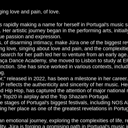
nging love and p
ain, of love.
, is rapidly making a name for herself in Portugal's music
 Her artistic journey began in the performing arts, initiall
rue passion and expression.
, of disarming intimacy, make Jüra one of the biggest r
ing love, singing about love and pain, and the complexities
s search for her path led her to venture from an early age
aça Dance Academy, she moved to Lisbon to study at E
inction. She has since worked in various contexts, includ
ng.
r," released in 2022, has been a milestone in her career
EP reflects the authenticity and sincerity of her music. 
 Hip Hop, has captured the attention of major national r
he Top20 in airplay and the Top Shazam Portugal.
 stages of Portugal's biggest festivals, including NOS Al
ying her place as one of the greatest revelations in Portu
an emotional journey, exploring the complexities of life, r
lity, Jüra is forging a promising path in Portugal's music