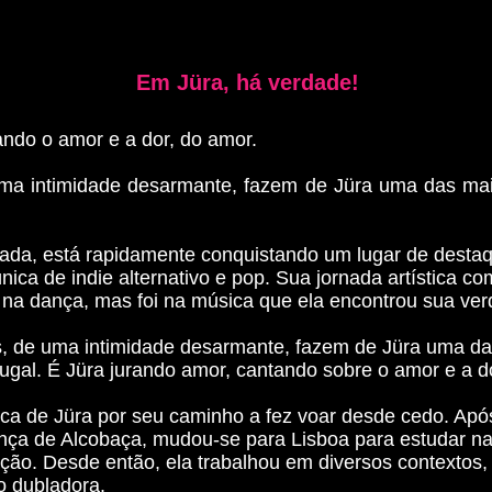
Em Jüra, há verdade!
ando o amor e a dor, do amor.
uma intimidade desarmante, fazem de Jüra uma das ma
etada, está rapidamente conquistando um lugar de desta
nica de indie alternativo e pop. Sua jornada artística c
e na dança, mas foi na música que ela encontrou sua ver
s, de uma intimidade desarmante, fazem de Jüra uma da
gal. É Jüra jurando amor, cantando sobre o amor e a d
usca de Jüra por seu caminho a fez voar desde cedo. Apó
ça de Alcobaça, mudou-se para Lisboa para estudar n
ão. Desde então, ela trabalhou em diversos contextos,
o dubladora.