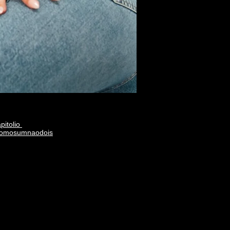
pitolio
omosumnaodois