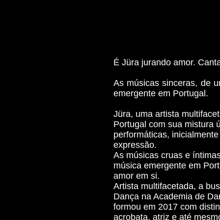
É Jüra jurando amor. Cant
As músicas sinceras, de 
emergente em Portugal.
Jüra, uma artista multifac
Portugal com sua mistura ú
performáticas, inicialment
expressão.
As músicas cruas e íntima
música emergente em Portu
amor em si.
Artista multifacetada, a b
Dança na Academia de Dan
formou em 2017 com distinç
acrobata, atriz e até mesm