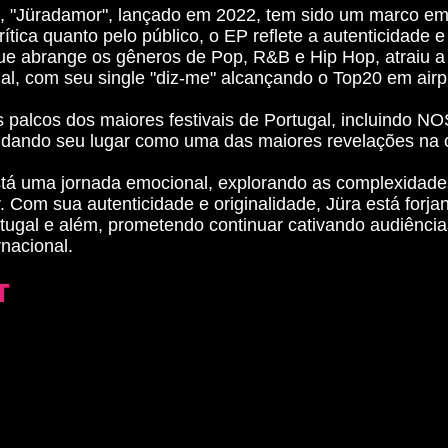
a, "Jüradamor", lançado em 2022, tem sido um marco em
ítica quanto pelo público, o EP reflete a autenticidade 
ue abrange os gêneros de Pop, R&B e Hip Hop, atraiu a 
gal, com seu single "diz-me" alcançando o Top20 em air
palcos dos maiores festivais de Portugal, incluindo NOS 
lidando seu lugar como uma das maiores revelações na c
tá uma jornada emocional, explorando as complexidades
 Com sua autenticidade e originalidade, Jüra está for
rtugal e além, prometendo continuar cativando audiênci
rnacional.
T