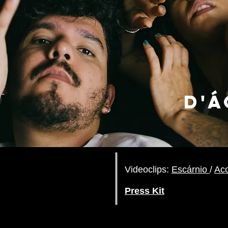
​D'
Videoclips:
Escárnio
/
Aco
Press Kit