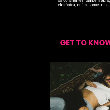
os continentes, também abraça
eletrônica, enfim, somos um l
GET TO KNO