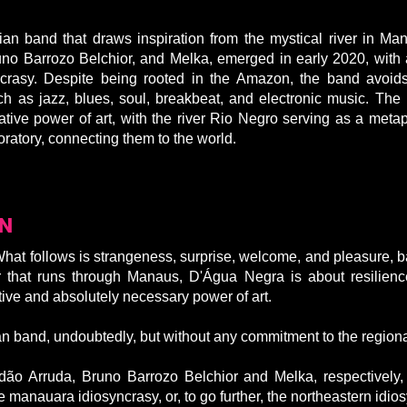
n band that draws inspiration from the mystical river in M
no Barrozo Belchior, and Melka, emerged in early 2020, with
ncrasy. Despite being rooted in the Amazon, the band avoids
ch as jazz, blues, soul, breakbeat, and electronic music. The 
ive power of art, with the river Rio Negro serving as a metap
boratory, connecting them to the world.
ON
hat follows is strangeness, surprise, welcome, and pleasure, basi
ver that runs through Manaus, D'Água Negra is about resilien
ve and absolutely necessary power of art.
 band, undoubtedly, but without any commitment to the regional
o Arruda, Bruno Barrozo Belchior and Melka, respectively, 
 manauara idiosyncrasy, or, to go further, the northeastern idio