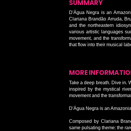
SUMMARY
D'Água Negra is an Amazonia
Clariana Brandão Arruda, Bru
and the northeastern idiosy
various artistic languages su
movement, and the transformat
that flow into their musical la
MORE INFORMATI
Take a deep breath. Dive in. W
inspired by the mystical ri
movement and the transformati
D'Água Negra is an Amazonian
Composed by Clariana Brandã
same pulsating theme: the rare