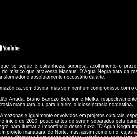
 que se segue é estranheza, surpresa, acolhimento e praze
o rio místico que atravessa Manaus, D'Água Negra trata da res
ansformador e absolutamente necessário da arte.
mazônica, sem dúvida, mas sem nenhum compromisso com o cli
ão Arruda, Bruno Barrozo Belchior e Melka, respectivament
crasia manauara, ou, para ir além, a idiossincrasia nordestina.
 Amazonas e igualmente envolvidos em projetos culturais, esp
o início de 2020, pouco antes de serem separados pela pan
egro para ilustrar a importância desse fluxo. "D'Água Negra tr
um projeto manauara, do Norte, mas, assim como o rio, cujas 