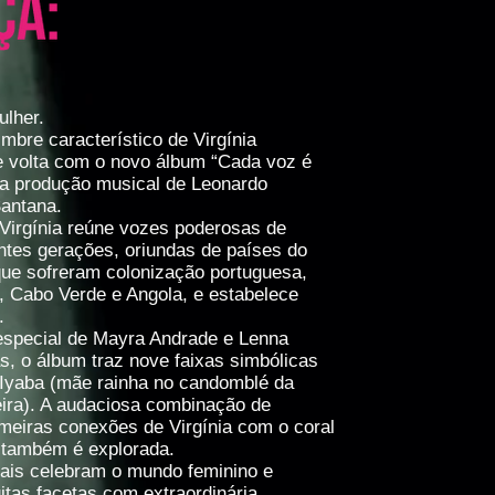
lher.
imbre característico de Virgínia
e volta com o novo álbum “Cada voz é
a produção musical de Leonardo
antana.
 Virgínia reúne vozes poderosas de
ntes gerações, oriundas de países do
 que sofreram colonização portuguesa,
Cabo Verde e Angola, e estabelece
.
especial de Mayra Andrade e Lenna
as, o álbum traz nove faixas simbólicas
 Iyaba (mãe rainha no candomblé da
leira). A audaciosa combinação de
meiras conexões de Virgínia com o coral
a também é explorada.
ais celebram o mundo feminino e
tas facetas com extraordinária