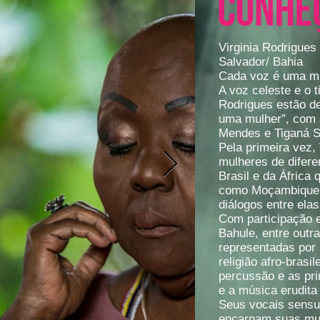
Virginia Rodrigues
Salvador/ Bahia
Cada voz é uma mu
A voz celeste e o t
Rodrigues estão d
uma mulher”, com 
Mendes e Tiganá S
Pela primeira vez,
mulheres de difere
Brasil e da África
como Moçambique, 
diálogos entre elas
Com participação 
Bahule, entre outr
representadas por
religião afro-brasi
percussão e as pri
e a música erudit
Seus vocais sensu
encarnam suas mui