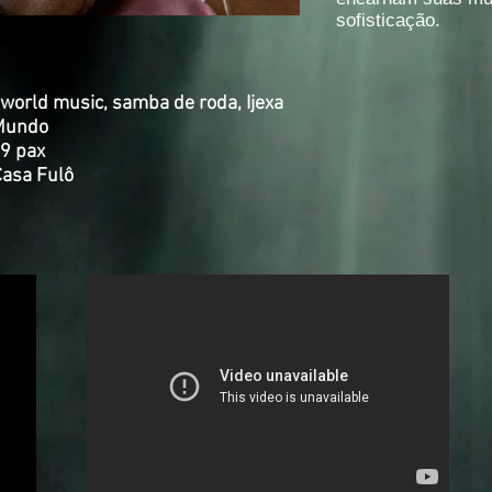
sofisticação.
 world music, samba de roda, Ijexa
 Mundo
- 9 pax
Casa Fulô