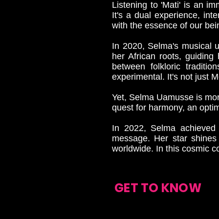
Listening to 'Mati' is an 
It's a dual experience, int
with the essence of our bei
In 2020, Selma's musical 
her African roots, guiding
between folkloric traditi
experimental. It's not just 
Yet, Selma Uamusse is more
quest for harmony, an optimi
In 2022, Selma achieved 
message. Her star shines n
worldwide. In this cosmic c
GET TO KNOW