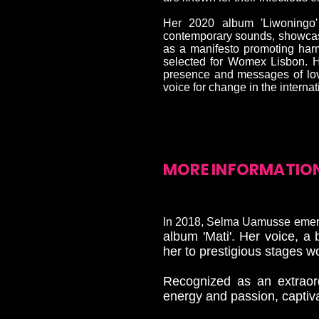
Her 2020 album 'Liwoningo' 
contemporary sounds, showcasi
as a manifesto promoting har
selected for Womex Lisbon. 
presence and messages of lov
voice for change in the interna
MORE INFORMATIO
In 2018, Selma Uamusse eme
album 'Mati'. Her voice, a 
her to prestigious stages w
Recognized as an extraor
energy and passion, captiv