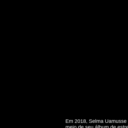
Em 2018, Selma Uamusse s
meio de seu álbum de estrei