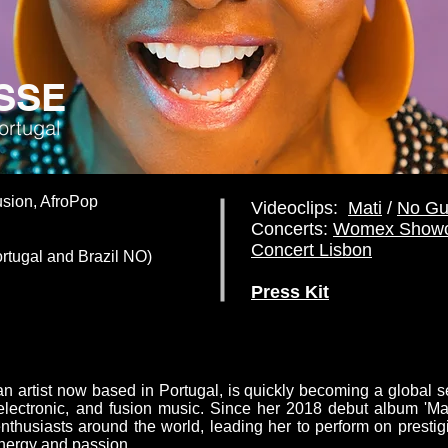
SSE
rtugal
usion, AfroPop
Videoclips:
Mati
/
No Gu
Concerts:
Womex Showc
Concert Lisbon
tugal and Brazil NO)
Press Kit
rtist now based in Portugal, is quickly becoming a global s
re, electronic, and fusion music. Since her 2018 debut album 'Ma
 enthusiasts around the world, leading her to perform on prest
energy and passion.