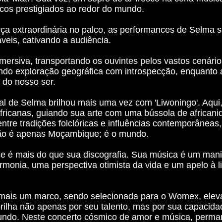
lcos prestigiados ao redor do mundo.
a extraordinária no palco, as performances de Selma 
veis, cativando a audiência.
 imersiva, transportando os ouvintes pelos vastos cená
ando exploração geográfica com introspecção, enquanto
 do nosso ser.
l de Selma brilhou mais uma vez com 'Liwoningo'. Aqui
fricanas, guiando sua arte com uma bússola de african
ntre tradições folclóricas e influências contemporâneas,
Não é apenas Moçambique; é o mundo.
 é mais do que sua discografia. Sua música é um mani
armonia, uma perspectiva otimista da vida e um apelo à 
mais um marco, sendo selecionada para o Womex, elev
ilha não apenas por seu talento, mas por sua capacidad
undo. Neste concerto cósmico de amor e música, perm