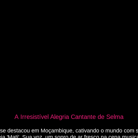
A
Irresistível Alegria Cantante de Selma
e destacou em Moçambique, cativando o mundo com su
a 'Mati'. Sua voz, um sopro de ar fresco na cena musica