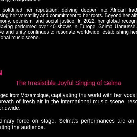
solidified her reputation, delving deeper into African tra
ng her versatility and commitment to her roots. Beyond her 
mony, optimism, and social justice. In 2022, her global reco
Having performed over 40 shows in Europe, Selma Uamusse's 
e and unity continues to resonate worldwide, establishing he
tional music scene.
N
The Irresistible Joyful Singing of Selma
captivating the world with her voc
rged from Mozambique,
breath of fresh air in the international music scene, res
orldwide.
dinary force on stage, Selma's performances are an e
ating the audience.