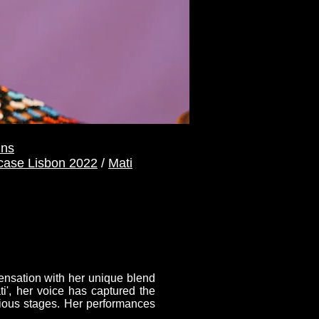
ns
ase Lisbon 2022
/
Mati
ensation with her unique blend
ti', her voice has captured the
igious stages. Her performances