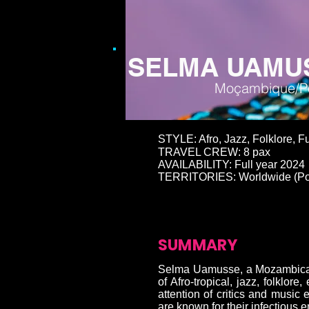
SELMA UAMU
Moçambique/Po
STYLE: Afro, Jazz, Folklore, F
TRAVEL CREW: 8 pax
AVAILABILITY: Full year 2024
TERRITORIES: Worldwide (Por
SUMMARY
Selma Uamusse, a Mozambican a
of Afro-tropical, jazz, folklo
attention of critics and music
are known for their infectious 