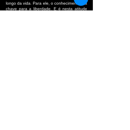
longo da vida. Para ele, o conhecimento é a
chave para a liberdade. E é nesta atitude
de “coração de aprendiz” que Cacá Franklin
encarou a missão de produzir seu primeiro
álbum, na humildade assimilada nas rodas
de samba, escolas de samba e peças
musicais, e assim cumprir a promessa feita
à mãe.
Com orgulho da brasilidade, o artista
mergulha nas sonoridades e inovações do
samba em seu primeiro álbum que será
lançado, assim como presta respeito às
matriarcas que marcaram sua história.