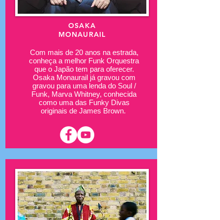
OSAKA
MONAURAIL
Com mais de 20 anos na estrada,
conheça a melhor Funk Orquestra
que o Japão tem para oferecer.
Osaka Monaurail já gravou com
gravou para uma lenda do Soul /
Funk, Marva Whitney, conhecida
como uma das Funky Divas
originais de James Brown.