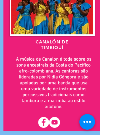
CANALÓN
DE
TIMBIQUÍ
A música de Canalon é toda sobre os
sons ancestrais da Costa do Pacífico
afro-colombiana. As cantoras são
lideradas por Nidia Góngora e são
apoiadas por uma banda que usa
uma variedade de instrumentos
percussivos tradicionais como
tambora e a marimba ao estilo
xilofone.