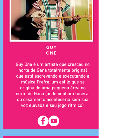
GUY
ONE
Guy One é um artista que cresceu no
norte de Gana totalmente original
que está escrevendo e executando a
música Frafra, um estilo que se
origina de uma pequena área no
norte de Gana (onde nenhum funeral
ou casamento aconteceria sem sua
voz elevada e seu jogo rítmico).