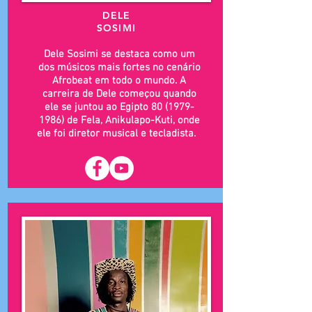
DELE
SOSIMI
Dele Sosimi se destaca como um
dos músicos mais fortes no cenário
Afrobeat em todo o mundo. A
carreira de Dele começou quando
ele se juntou ao Egipto
80 (1979-
1986)
de Fela, Anikulapo-Kuti, onde
ele foi diretor musical e tecladista.