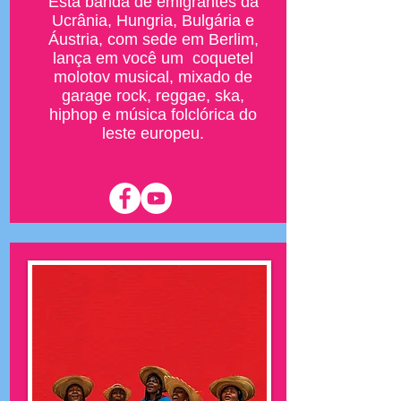
Esta banda de emigrantes da
Ucrânia, Hungria, Bulgária e
Áustria, com sede em Berlim,
lança em você um coquetel
molotov musical, mixado de
garage rock, reggae, ska,
hiphop e música folclórica do
leste europeu.