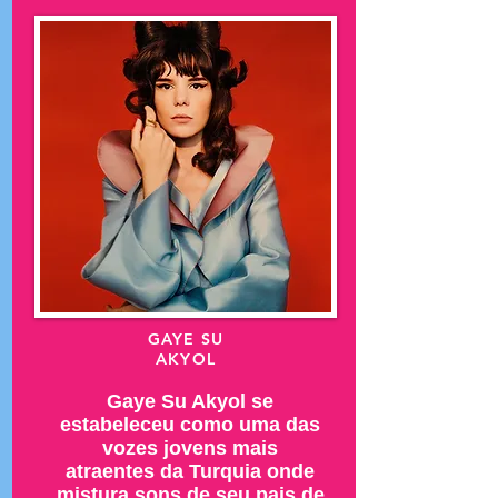
GAYE SU
AKYOL
Gaye Su Akyol se
estabeleceu como uma das
vozes jovens mais
atraentes da Turquia onde
mistura sons de seu pais de