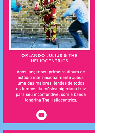
ORLANDO JULIUS & THE
HELIOCENTRICS
Após lançar seu primeiro álbum de
estúdio internacionalmente Julius,
uma das maiores lendas de todos
os tempos da música nigeriana traz
para seu inconfundivel som a banda
londrina The Heliocentrics.