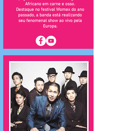
Africano em carne e osso.
Destaque no festival Womex do ano
passado, a banda está realizando
seu fenomenal show ao vivo pela
Europa.