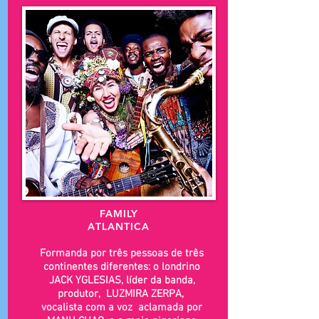
FAMILY
ATLANTICA
Formanda por três pessoas de três
continentes diferentes: o londrino
JACK YGLESIAS, líder da banda,
produtor, LUZMIRA ZERPA,
vocalista com a voz aclamada por