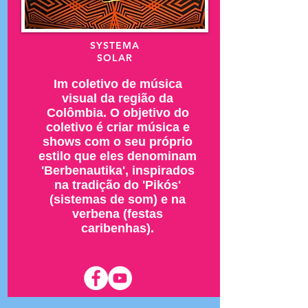
SYSTEMA
SOLAR
Im coletivo de música
visual da região da
Colômbia. O objetivo do
coletivo é criar música e
shows com o seu próprio
estilo que eles denominam
'Berbenautika', inspirados
na tradição do 'Pikós'
(sistemas de som) e na
verbena (festas
caribenhas).