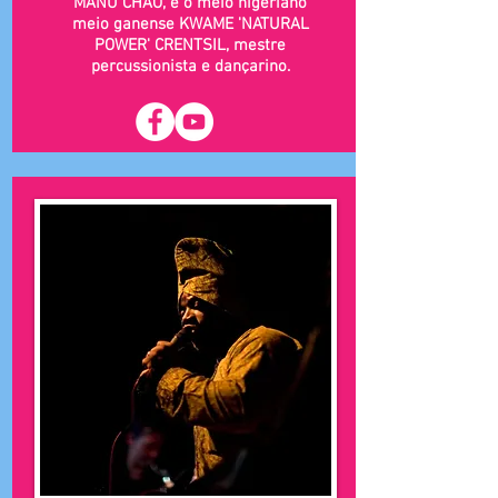
MANU CHAO, e o meio nigeriano
meio ganense KWAME 'NATURAL
POWER' CRENTSIL, mestre
percussionista e dançarino.