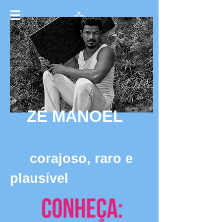
ZÉ
MANOEL
corajoso, raro e
plausível