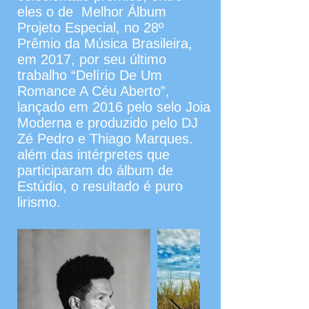
eles o de Melhor Álbum
Projeto Especial, no 28º
Prêmio da Música Brasileira,
em 2017, por seu último
trabalho “Delírio De Um
Romance A Céu Aberto”,
lançado em 2016 pelo selo Joia
Moderna e produzido pelo DJ
Zé Pedro e Thiago Marques.
além das intérpretes que
participaram do álbum de
Estúdio, o resultado é puro
lirismo.