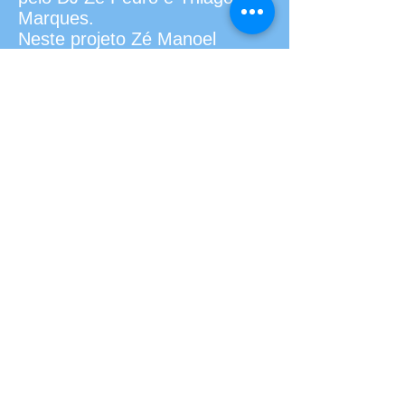
Marques.
Neste projeto Zé Manoel
acompanha, ao piano, célebres
vozes brasileiras que
interpretam canções escritas
por ele.
Lirismo, aliás, é outro predicado
frequentemente associado à
obra de Zé Manoel. Desde o
seu primeiro trabalho, lançado
de forma independente em
2012, o artista tem sido
aclamado pela poesia de suas
músicas. O CD, que recebeu o
nome do pianista, foi fruto da
premiação do tradicional
festival realizado em Recife, o
Pré-Amp.Com as faixas, o
álbum, produzido por Carlinhos