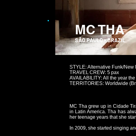
MC THA
SÃO PAULO - BRAZIL
STYLE: Alternative Funk/New
TRAVEL CREW: 5 pax
AVAILABILITY: All the year th
TERRITORIES: Worldwide (Br
MC Tha grew up in Cidade Tir
in Latin America. Tha has alway
her teenage years that she star
In 2009, she started singing an