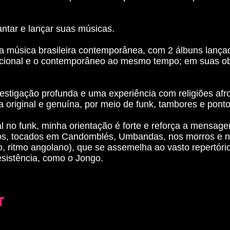
ntar e lançar suas músicas.
 música brasileira contemporânea, com 2 álbuns lançad
icional e o contemporâneo ao mesmo tempo; em suas obr
estigação profunda e uma experiência com religiões afro
a original e genuína, por meio de funk, tambores e pont
no funk, minha orientação é forte e reforça a mensage
osos, tocados em Candomblés, Umbandas, nos morros e n
, ritmo angolano), que se assemelha ao vasto repertório
sistência, como o Jongo.
T