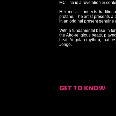
MC Tha is a revelation in cont
Her music connects tradition
profane. The artist presents a
in an original present genuine 
With a fundamental base in fu
the Afro-religious beats, pla
beat, Angolan rhythm), that re
Jongo.
GET TO KNOW