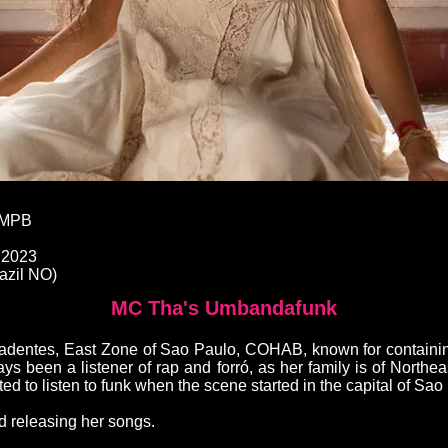
 MPB
e 2023
azil NO)
MC Tha's Umbandafunk
adentes, East Zone of Sao Paulo, COHAB, known for containin
s been a listener of rap and forró, as her family is of Northea
ted to listen to funk when the scene started in the capital of Sao
d releasing her songs.