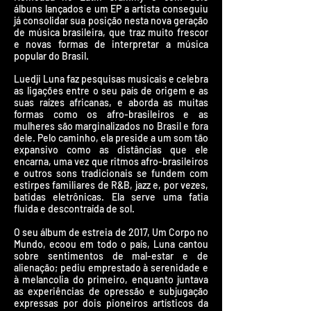
álbuns lançados e um EP a artista conseguiu
já consolidar sua posição nesta nova geração
de música brasileira, que traz muito frescor
e novas formas de interpretar a música
popular do Brasil.
Luedji Luna faz pesquisas musicais e celebra
as ligações entre o seu país de origem e as
suas raízes africanas, e aborda as muitas
formas como os afro-brasileiros e as
mulheres são marginalizados no Brasil e fora
dele. Pelo caminho, ela preside a um som tão
expansivo como as distâncias que ele
encarna, uma vez que ritmos afro-brasileiros
e outros sons tradicionais se fundem com
estirpes familiares de R&B, jazz e, por vezes,
batidas eletrônicas. Ela serve uma fatia
fluida e descontraída de sol.
O seu álbum de estreia de 2017, Um Corpo no
Mundo, ecoou em todo o país, Luna cantou
sobre sentimentos de mal-estar e de
alienação; pediu emprestado à serenidade e
à melancolia do primeiro, enquanto juntava
as experiências de opressão e subjugação
expressas por dois pioneiros artísticos da