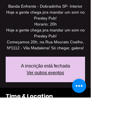
Banda Enfrente - Dobradinha SP- Interior
Hoje a gente chega pra mandar um som no
Presley Pub!
Horario: 20h
Hoje a gente chega pra mandar um som no
Presley Pub!
Começamos 20h, na Rua Mourato Coelho,
Nº1112 - Vila Madalena! Só chegar, galera!
A inscrição está fechada
Ver outros eventos
Time & Location
29 Sept 2017, 20:00 – 30 Sept 2017, 22:00
Presley Pub, R. Mourato Coelho, 1112 -
Pinheiros, São Paulo - SP, 05417-002,
Brasil