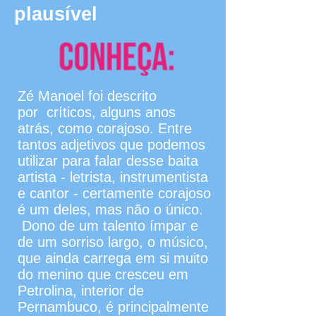
plausível
Zé Manoel foi descrito
por críticos, alguns anos
atrás, como corajoso. Entre
tantos adjetivos que podemos
utilizar para falar desse baita
artista - letrista, instrumentista
e cantor - certamente corajoso
é um deles, mas não o único.
Dono de um talento ímpar e
de um sorriso largo, o músico,
que ainda carrega em si muito
do menino que cresceu em
Petrolina, interior de
Pernambuco, é principalmente