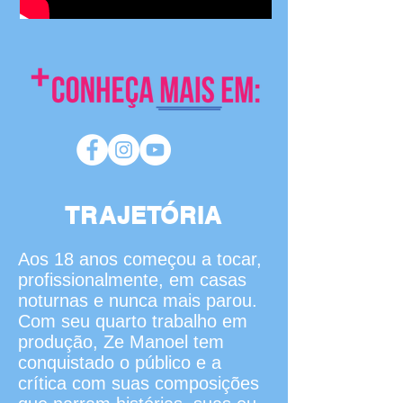
TRAJETÓRIA
Aos 18 anos começou a tocar,
profissionalmente, em casas
noturnas e nunca mais parou.
Com seu quarto trabalho em
produção, Ze Manoel tem
conquistado o público e a
crítica com suas composições