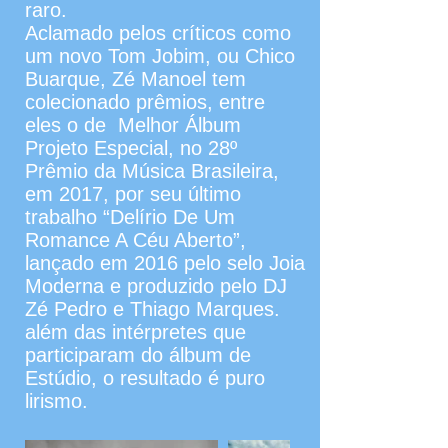
raro.
Aclamado pelos críticos como
um novo Tom Jobim, ou Chico
Buarque, Zé Manoel tem
colecionado prêmios, entre
eles o de Melhor Álbum
Projeto Especial, no 28º
Prêmio da Música Brasileira,
em 2017, por seu último
trabalho “Delírio De Um
Romance A Céu Aberto”,
lançado em 2016 pelo selo Joia
Moderna e produzido pelo DJ
Zé Pedro e Thiago Marques.
além das intérpretes que
participaram do álbum de
Estúdio, o resultado é puro
lirismo.