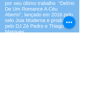
por seu último trabalho “Delírio
De Um Romance A Céu
Aberto”, lançado em 2016 pelo
selo Joia Moderna e produzido
pelo DJ Zé Pedro e Thiago
Marques.
Neste projeto Zé Manoel
acompanha, ao piano, célebres
vozes brasileiras que
interpretam canções escritas
por ele.
Lirismo, aliás, é outro predicado
frequentemente associado à
obra de Zé Manoel. Desde o
seu primeiro trabalho, lançado
de forma independente em
2012, o artista tem sido
aclamado pela poesia de suas
músicas. O CD, que recebeu o