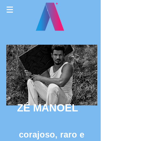
ZÉ
MANOEL
corajoso, raro e