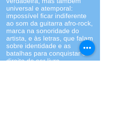
verdadeira, mas também
universal e atemporal:
impossível ficar indiferente
ao som da guitarra afro-rock,
marca na sonoridade do
artista, e às letras, que falam
sobre identidade e as
batalhas para conquistar o
direito de ser livre.
Conectado com a energia
das pessoas que encontrou
pelo caminho, o músico
trouxe na bagagem
elementos dessas
identidades traduzidos pelos
ritmos e sonoridades, como
os que encontrou na África,
em países como o Mali,