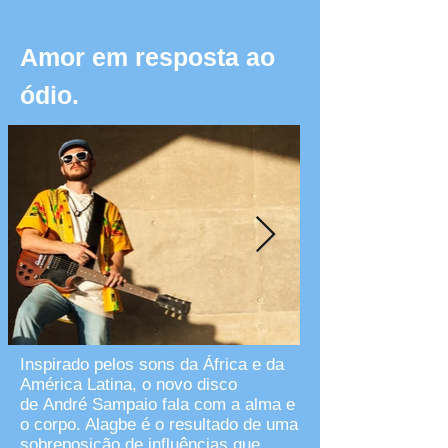
Amor em resposta ao
ódio.
Inspirado pelos sons da África e da
América Latina, o novo disco
de André Sampaio fala com a alma e
o corpo. Alagbe é o resultado de uma
sobreposição de influências que