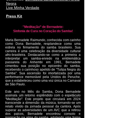
Negra
Live Minha Verdade
Press Kit
"Meditação” de Bernadete:
Sinfonia de Cura no Coração do Samba!
Maria Bernadete Raimundo, conhecida com carinho
como Dona Bernadete, resplandece como uma
estrela no firmamento do samba brasileiro. Sua
carreira é uma celebração da diversidade cultural
afro-brasileira. Destacando-se como a primeira a
interpretar um samba-enredo na emblemática
passarela do Anhembi em 1991, Bernadete
cimentou sua posição no epicentro do samba,
recebendo o carinhoso apelido de "Tulipa Negra do
Samba". Sua ascensão foi imortalizada por uma
performance memorável pela Unidos do Peruche,
que a estabeleceu como uma voz única no Carnaval
de São Paulo.
Este ano no Mês do Samba, Dona Bernadete
assinala um retorno esplêndido com o espetáculo
"Meditação". Este projeto que circulará em 2024
transcende a dimensão da música, tornando-se um
relato vívido da jornada pessoal da cantora. Após
superar as adversidades de um AVC que a retirou
dos palcos, Bernadete encontrou consolo e
inspiração na alma do samba, adotando uma forma