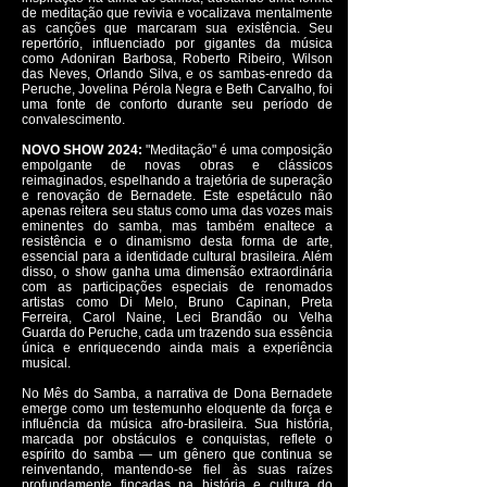
de meditação que revivia e vocalizava mentalmente
as canções que marcaram sua existência. Seu
repertório, influenciado por gigantes da música
como Adoniran Barbosa, Roberto Ribeiro, Wilson
das Neves, Orlando Silva, e os sambas-enredo da
Peruche, Jovelina Pérola Negra e Beth Carvalho, foi
uma fonte de conforto durante seu período de
convalescimento.
NOVO SHOW 2024:
"Meditação" é uma composição
empolgante de novas obras e clássicos
reimaginados, espelhando a trajetória de superação
e renovação de Bernadete. Este espetáculo não
apenas reitera seu status como uma das vozes mais
eminentes do samba, mas também enaltece a
resistência e o dinamismo desta forma de arte,
essencial para a identidade cultural brasileira. Além
disso, o show ganha uma dimensão extraordinária
com as participações especiais de renomados
artistas como Di Melo, Bruno Capinan, Preta
Ferreira, Carol Naine, Leci Brandão ou Velha
Guarda do Peruche, cada um trazendo sua essência
única e enriquecendo ainda mais a experiência
musical.
No Mês do Samba, a narrativa de Dona Bernadete
emerge como um testemunho eloquente da força e
influência da música afro-brasileira. Sua história,
marcada por obstáculos e conquistas, reflete o
espírito do samba — um gênero que continua se
reinventando, mantendo-se fiel às suas raízes
profundamente fincadas na história e cultura do