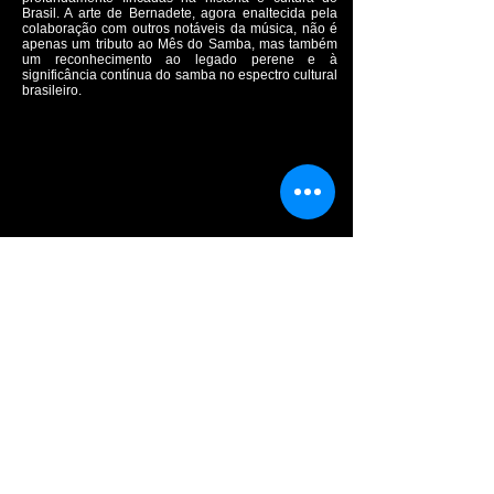
Brasil. A arte de Bernadete, agora enaltecida pela
colaboração com outros notáveis da música, não é
apenas um tributo ao Mês do Samba, mas também
um reconhecimento ao legado perene e à
significância contínua do samba no espectro cultural
brasileiro.