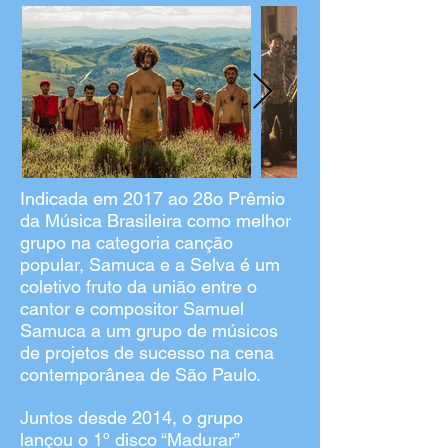
Indicada em 2017 ao 28o Prêmio
da Música Brasileira como melhor
grupo na categoria canção
popular, Samuca e a Selva é um
coletivo fruto da união entre o
cantor e compositor Samuel
Samuca a um grupo de músicos
de projetos de sucesso na cena
contemporânea de São Paulo.
Juntos desde 2014, o grupo
lançou o 1º disco “Madurar”