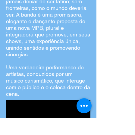
jamais deixar de ser latino; sem
fronteiras, como o mundo deveria
ser.
A banda é uma promissora,
elegante e dançante proposta de
uma nova MPB, plural e
integradora que promove, em seus
shows, uma experiência única,
unindo sentidos e promovendo
sinergias.
Uma verdadeira performance de
artistas, conduzidos por um
músico carismático, que interage
com o público e o coloca dentro da
cena.