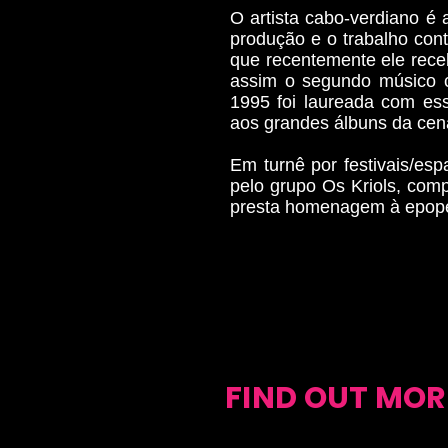
O artista cabo-verdiano é 
produção e o trabalho con
que recentemente ele rece
assim o segundo músico c
1995 foi laureada com es
aos grandes álbuns da cen
Em turnê por festivais/e
pelo grupo Os Kriols, comp
presta homenagem à epope
FIND OUT MOR