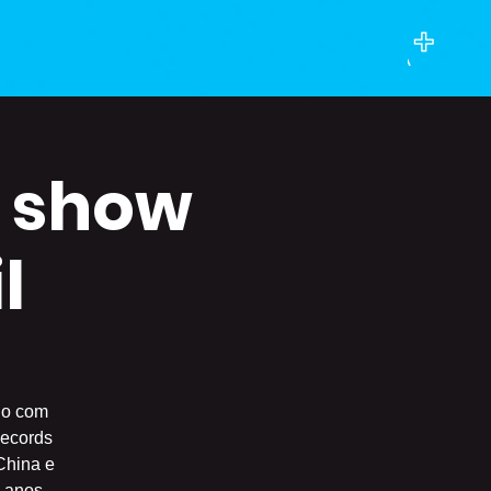
o show
l
do com
Records
China e
 anos.