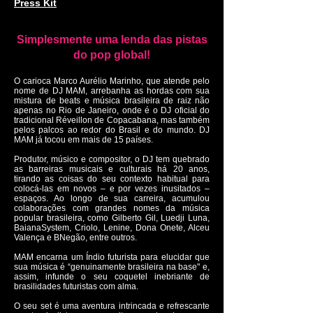
Press Kit
Simplesmente uma lenda das pistas
do pop global!
O carioca Marco Aurélio Marinho, que atende pelo
nome de DJ MAM, arrebanha as hordas com sua
mistura de beats e música brasileira de raiz não
apenas no Rio de Janeiro, onde é o DJ oficial do
tradicional Réveillon de Copacabana, mas também
pelos palcos ao redor do Brasil e do mundo. DJ
MAM já tocou em mais de 15 países.
Produtor, músico e compositor, o DJ tem quebrado
as barreiras musicais e culturais há 20 anos,
tirando as coisas do seu contexto habitual para
colocá-las em novos – e por vezes inusitados –
espaços. Ao longo de sua carreira, acumulou
colaborações com grandes nomes da música
popular brasileira, como Gilberto Gil, Luedji Luna,
BaianaSystem, Criolo, Lenine, Dona Onete, Alceu
Valença e BNegão, entre outros.
MAM encarna um Índio futurista para elucidar que
sua música é “genuinamente brasileira na base" e,
assim, infunde o seu coquetel inebriante de
brasilidades futuristas com alma.
O seu set é uma aventura intrincada e refrescante