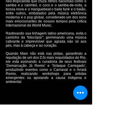
neo-tropicalista que cruza ritmos nacionais como o
samba e o carimbó, o coco e o samba-de-roda, a
bossa nova e o manguebeat o baile funk e o baião,
entre outros, embalados pela música eletrônica
moderna e o pop global, considerado um dos sons
mais emocionantes de nossos tempos pela critica
internacional da World Music.
Rastreando sua linhagem latino americana, evita o
caminho da 'fotocópia"', germinando uma música
cativante e imprevisível que agrada não só aos
pés, mas à cabeça e ao coração.
Quando Mam não está nas pistas, garantindo a
reputação de um dos DJs mais requisitados do Rio,
ele está assinando a curadoria de seus festivais
‘Demarcação Já Remix’ e ‘Sotaque Carregado’,
produzindo eventos como o Carnaval e o Arraiá
Remix, realizando workshops para artistas
emergentes ou apoiando a causa indigena e
ambiental.