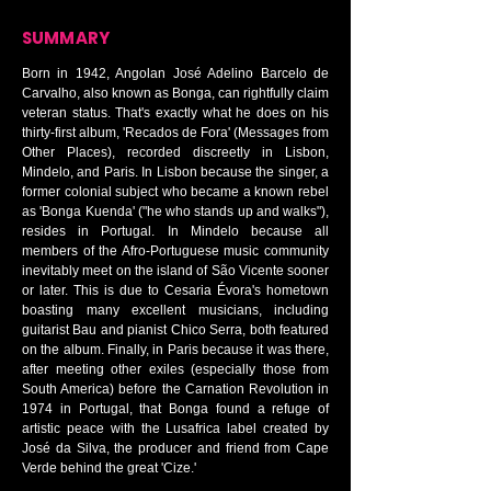
SUMMARY
Born in 1942, Angolan José Adelino Barcelo de
Carvalho, also known as Bonga, can rightfully claim
veteran status. That's exactly what he does on his
thirty-first album, 'Recados de Fora' (Messages from
Other Places), recorded discreetly in Lisbon,
Mindelo, and Paris. In Lisbon because the singer, a
former colonial subject who became a known rebel
as 'Bonga Kuenda' ("he who stands up and walks"),
resides in Portugal. In Mindelo because all
members of the Afro-Portuguese music community
inevitably meet on the island of São Vicente sooner
or later. This is due to Cesaria Évora's hometown
boasting many excellent musicians, including
guitarist Bau and pianist Chico Serra, both featured
on the album. Finally, in Paris because it was there,
after meeting other exiles (especially those from
South America) before the Carnation Revolution in
1974 in Portugal, that Bonga found a refuge of
artistic peace with the Lusafrica label created by
José da Silva, the producer and friend from Cape
Verde behind the great 'Cize.'