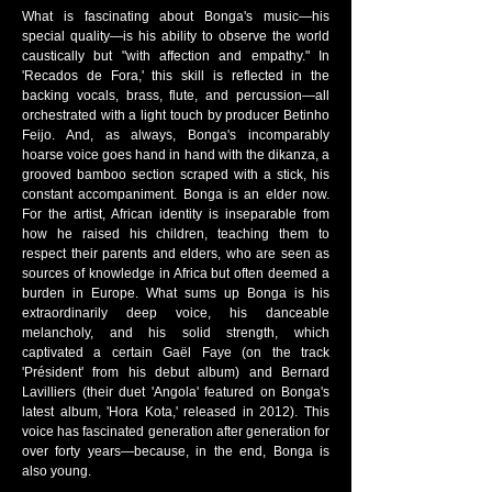
What is fascinating about Bonga's music—his
special quality—is his ability to observe the world
caustically but "with affection and empathy." In
'Recados de Fora,' this skill is reflected in the
backing vocals, brass, flute, and percussion—all
orchestrated with a light touch by producer Betinho
Feijo. And, as always, Bonga's incomparably
hoarse voice goes hand in hand with the dikanza, a
grooved bamboo section scraped with a stick, his
constant accompaniment. Bonga is an elder now.
For the artist, African identity is inseparable from
how he raised his children, teaching them to
respect their parents and elders, who are seen as
sources of knowledge in Africa but often deemed a
burden in Europe. What sums up Bonga is his
extraordinarily deep voice, his danceable
melancholy, and his solid strength, which
captivated a certain Gaël Faye (on the track
'Président' from his debut album) and Bernard
Lavilliers (their duet 'Angola' featured on Bonga's
latest album, 'Hora Kota,' released in 2012). This
voice has fascinated generation after generation for
over forty years—because, in the end, Bonga is
also young.