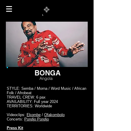
BONGA
Angola
STYLE: Semba / Morna / Word Music / African
Folk / Afrobeat
TRAVEL CREW: 6 pax
AVAILABILITY: Full year 2024
TERRITORIES: Worldwide
Videoclips:
Ekombe
/
Ofakombolo
Concerts:
Pondjo Pondjo
Press Kit