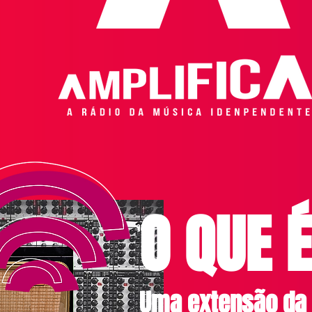
O QUE
​ 
Uma extensão da 