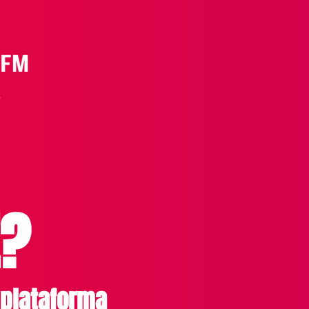
É?
plataforma