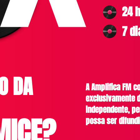
24 h
7 d
O DA
A Amplifica FM 
exclusivamente d
independente, pe
ICE?
possa ser difundi