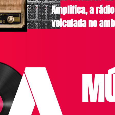
Amplifica, a rádi
veiculada no amb
MÚ