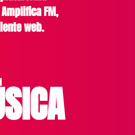
o Amplifica FM,
iente web.
SICA